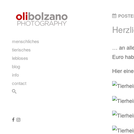
Skip to content
POSTE
Herz
main
menschliches
… an all
tierisches
Euro hab
lebloses
blog
Hier ein
info
contact
Search
Follow us
Like us on Facebook
Follow us on Instagram